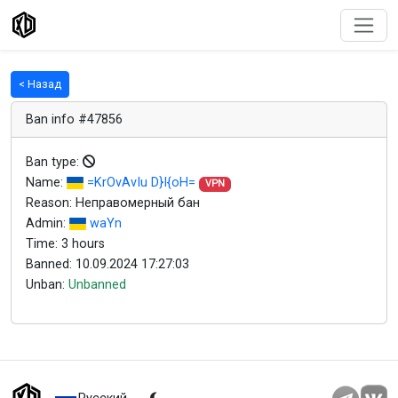
< Назад
Ban info #47856
Ban type:
Name:
=KrOvAvIu D}I{oH=
VPN
Reason: Неправомерный бан
Admin:
waYn
Time: 3 hours
Banned: 10.09.2024 17:27:03
Unban:
Unbanned