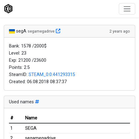
segA
segamegadrive
2 years ago
Bank: 1578 /2000$
Level: 23
Exp: 21200 /23600
Points: 2.5
SteamID:
STEAM_0:0:441293315
Created:
06.08.2018 08:37:37
Used names
#
Name
1
SEGA
2
segamegadrive