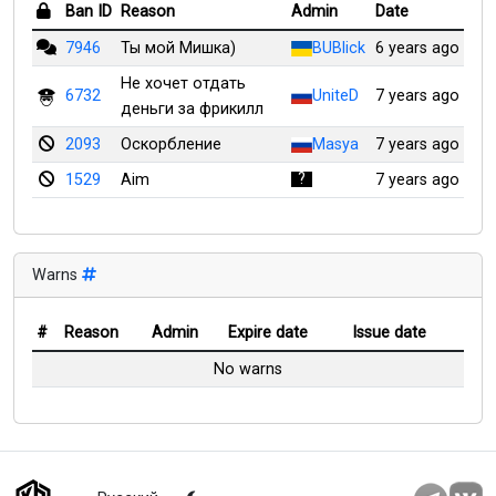
Ban ID
Reason
Admin
Date
7946
Ты мой Мишка)
BUBlick
6 years ago
Не хочет отдать
6732
UniteD
7 years ago
деньги за фрикилл
2093
Оскорбление
Masya
7 years ago
1529
Aim
7 years ago
Warns
#
Reason
Admin
Expire date
Issue date
No warns