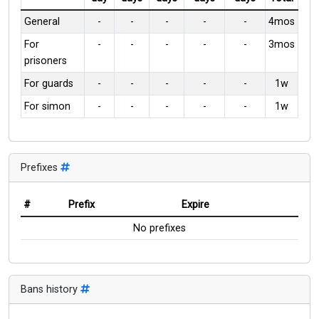
General
-
-
-
-
-
4mos
For
-
-
-
-
-
3mos
prisoners
For guards
-
-
-
-
-
1w
For simon
-
-
-
-
-
1w
Prefixes
#
Prefix
Expire
No prefixes
Bans history