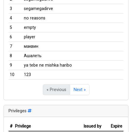
3
segamegadirve
4
no reasons
5
empty
6
player
7
маквин
8
Ашалеть
9
ya tebe ne mishka haribo
10
123
« Previous
Next »
Privileges
#
Privilege
Issued by
Expire