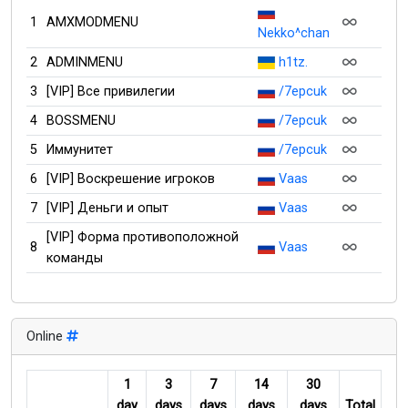
1
AMXMODMENU
Nekko^chan
2
ADMINMENU
h1tz.
3
[VIP] Все привилегии
/7epcuk
4
BOSSMENU
/7epcuk
5
Иммунитет
/7epcuk
6
[VIP] Воскрешение игроков
Vaas
7
[VIP] Деньги и опыт
Vaas
[VIP] Форма противоположной
8
Vaas
команды
Online
1
3
7
14
30
day
days
days
days
days
Total