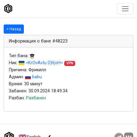
< Назад
Информация о бане #48223
Тип бана:
Ник:
=KrOvAvIu D}I{oH=
VPN
Причина: Фрикилл
Админ:
babu
Время: 30 минут
Забанен: 30.09.2024 18:49:34
Разбан:
Разбанен