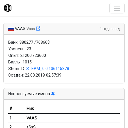
VAAS
Vaas
1 год назад
Банк: 880277 /76866$
Уровень: 23
Опыт: 21200 /23600
Баллы: 1015
SteamID:
STEAM_0:0:136115378
Создан:
22.03.2019 02:57:39
Используемые имена
#
Ник
1
VAAS
2
sSsS