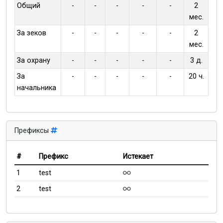
Общий
-
-
-
-
-
2
мес.
За зеков
-
-
-
-
-
2
мес.
За охрану
-
-
-
-
-
3 д.
За
-
-
-
-
-
20 ч.
начальника
Префиксы
#
Префикс
Истекает
1
test
2
test