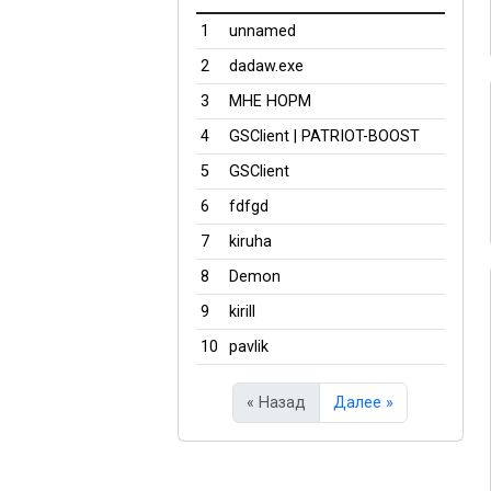
1
unnamed
2
dadaw.exe
3
МНЕ НОРМ
4
GSClient | PATRIOT-BOOST
5
GSClient
6
fdfgd
7
kiruha
8
Demon
9
kirill
10
pavlik
« Назад
Далее »