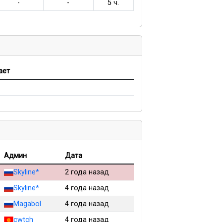
-
-
5 ч.
ает
Админ
Дата
Skyline*
2 года назад
Skyline*
4 года назад
Magabol
4 года назад
cwtch
4 года назад