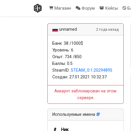
Магазин
Форум
Кейсы
Б
unnamed
2 года назад
Банк: 38 /1000$
Уровень: 6
Опыт: 734 /850
Баллы: 0.5
SteamID:
STEAM_0:1:20294895
Создан:
27.01.2021 10:32:37
Аккаунт заблокирован на этом
сервере
Используемые имена
#
Ник