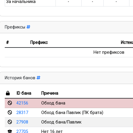
За начальника
-
-
-
Префиксы
#
Префикс
Истек
Нет префиксов
История банов
ID бана
Причина
42156
Обход бана
28317
Обход бана Павлик (ПК брата)
27908
Обход бана/Павлик
27705
Нет 16 лет