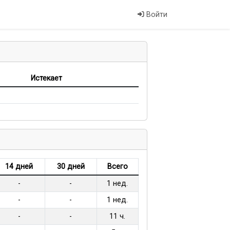
Войти
Истекает
14 дней
30 дней
Всего
-
-
1 нед.
-
-
1 нед.
-
-
11 ч.