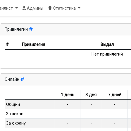
Toggle Dropdown
анлист
Админы
Статистика
Привилегии
#
Привилегия
Выдал
Нет привилегий
Онлайн
1 день
3 дня
7 дней
Общий
-
-
-
За зеков
-
-
-
За охрану
-
-
-