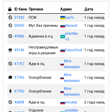
ID бана
Причина
Админ
Дата
51342
ПСЖ
waYn
1 год назад
50005
Мут без причины
blessed
1 год назад
estetika
49986
Админка в л.ц
1 год назад
<3
Несправедливые
49146
FutureGod
1 год назад
игры и решения
Моя
47767
Адм в лц
1 год назад
малышка
Моя
47765
Оскорбление
1 год назад
малышка
Моя
47760
Оскорбление
1 год назад
малышка
46898
Адм в лц
emokid
2 года назад
Отдохни
estetika