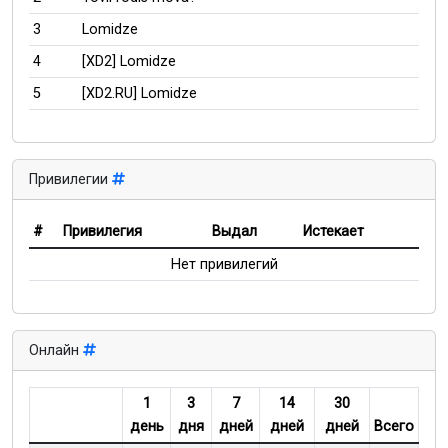
3
Lomidze
4
[XD2] Lomidze
5
[XD2.RU] Lomidze
Привилегии
#
Привилегия
Выдал
Истекает
Нет привилегий
Онлайн
1
3
7
14
30
день
дня
дней
дней
дней
Всего