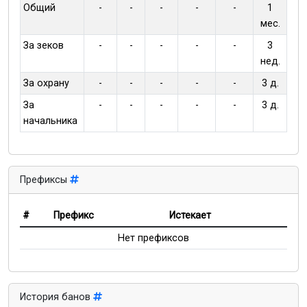
Общий
-
-
-
-
-
1
мес.
За зеков
-
-
-
-
-
3
нед.
За охрану
-
-
-
-
-
3 д.
За
-
-
-
-
-
3 д.
начальника
Префиксы
#
Префикс
Истекает
Нет префиксов
История банов