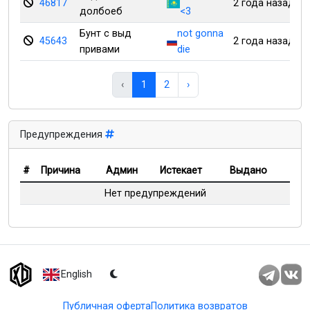
46817
2 года назад
долбоеб
<3
Бунт с выд
not gonna
45643
2 года назад
привами
die
‹
1
2
›
Предупреждения
#
Причина
Админ
Истекает
Выдано
Нет предупреждений
English
Публичная оферта
Политика возвратов