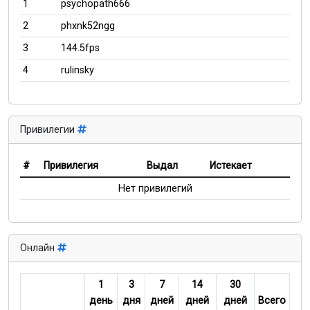
1
psychopath666
2
phxnk52ngg
3
144.5fps
4
rulinsky
Привилегии
#
Привилегия
Выдал
Истекает
Нет привилегий
Онлайн
1
3
7
14
30
день
дня
дней
дней
дней
Всего