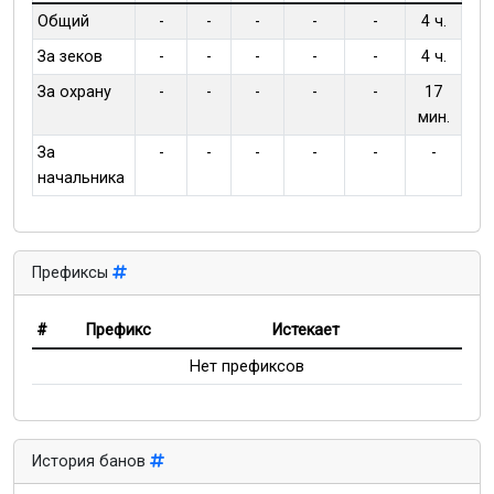
Общий
-
-
-
-
-
4 ч.
За зеков
-
-
-
-
-
4 ч.
За охрану
-
-
-
-
-
17
мин.
За
-
-
-
-
-
-
начальника
Префиксы
#
Префикс
Истекает
Нет префиксов
История банов