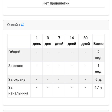
Нет привилегий
Онлайн
1
3
7
14
30
день
дня
дней
дней
дней
Всего
Общий
-
-
-
-
-
2
нед.
За зеков
-
-
-
-
-
1
нед.
За охрану
-
-
-
-
-
6 д.
За
-
-
-
-
-
17 ч.
начальника