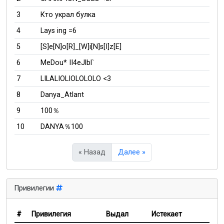
3
Кто украл булка
4
Lays ing =6
5
[S]e[N]o[R]_[W]i[N]s[I]z[E]
6
MeDou* II4eJlbl`
7
LILALIOLIOLOLOLO <3
8
Danya_Atlant
9
100％
10
DANYA％100
« Назад
Далее »
Привилегии
#
Привилегия
Выдал
Истекает