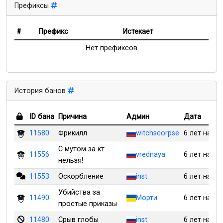
Префиксы
#
Префикс
Истекает
Нет префиксов
История банов
ID бана
Причина
Админ
Дата
11580
Фрикилл
witchscorpse
6 лет наза
С мутом за кт
11556
vrednaya
6 лет наза
нельзя!
11553
Оскорбление
inst
6 лет наза
Убийства за
11490
Морти
6 лет наза
простые приказы
11480
Срыв глобы
inst
6 лет наза