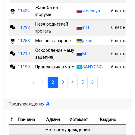
Жалоба на
11434
vrednaya
6 лет наза
форуме
Незя родителей
11298
inst
6 лет наза
трогать
11258
Мешаешь охране
jakas
6 лет наза
Оскорбление,маму
11219
Ы
6 лет наза
зацепил(
11190
Провокация в чате
SANYONG
6 лет наза
‹
1
2
3
4
5
6
›
Предупреждения
#
Причина
Админ
Истекает
Выдано
Нет предупреждений