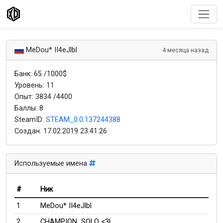
MeDou* II4eJlbl
4 месяца назад
Банк: 65 /1000$
Уровень: 11
Опыт: 3834 /4400
Баллы: 8
SteamID:
STEAM_0:0:137244388
Создан:
17.02.2019 23:41:26
Используемые имена
#
Ник
1
MeDou* II4eJlbl
2
CHAMPION_SOLO <3l