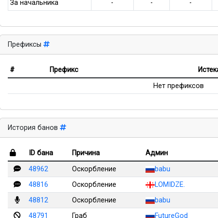
За начальника
-
-
-
Префиксы
#
Префикс
Истек
Нет префиксов
История банов
ID бана
Причина
Админ
48962
Оскорбление
babu
48816
Оскорбление
LOMIDZE.
48812
Оскорбление
babu
48791
Граб
FutureGod