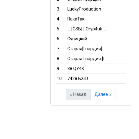
3
LuckyProduction
4
ПакаТак
5
.:: [CSB] | Oryp4uk ::.
6
Супицкий
7
Cтарая[Гвардия]
8
Cтарая Гвардия [Г
9
38.QY4K
10
7428.BXrD
« Назад
Далее »