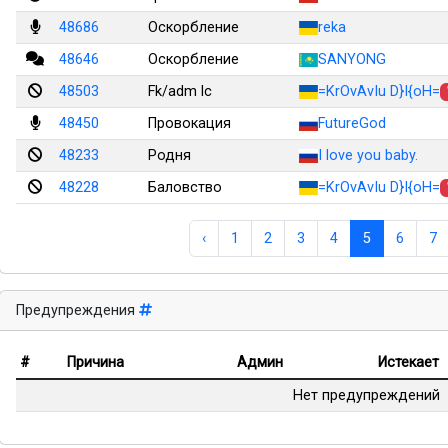
48686
Оскорбление
reka
48646
Оскорбление
SANYONG
48503
Fk/adm lc
=KrOvAvIu D}I{oH=
48450
Провокация
FutureGod
48233
Родня
I love you baby.
48228
Баловство
=KrOvAvIu D}I{oH=
‹
1
2
3
4
5
6
7
Предупреждения
#
Причина
Админ
Истекает
Нет предупреждений