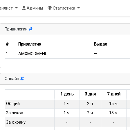
Toggle Dropdown
анлист
Админы
Статистика
Привилегии
#
Привилегия
Выдал
1
AMXMODMENU
—
Онлайн
1 день
3 дня
7 дней
Общий
1 ч.
2 ч.
15 ч.
За зеков
1 ч.
2 ч.
15 ч.
За охрану
-
-
-