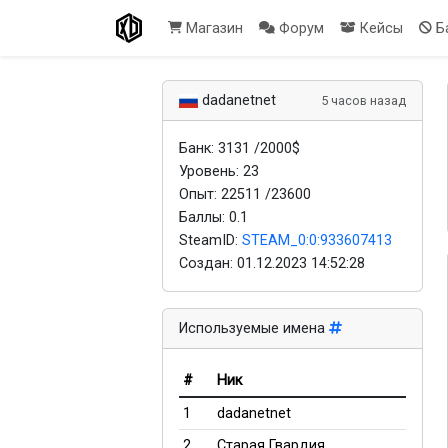
Магазин
Форум
Кейсы
Б
dadanetnet
5 часов назад
Банк: 3131 /2000$
Уровень: 23
Опыт: 22511 /23600
Баллы: 0.1
SteamID:
STEAM_0:0:933607413
Создан:
01.12.2023 14:52:28
Используемые имена
#
Ник
1
dadanetnet
2
Старая Гвардия