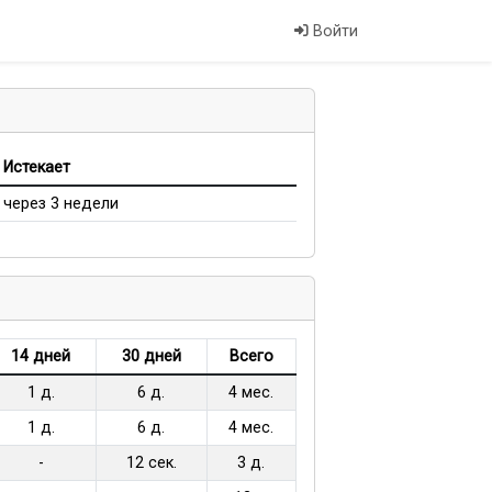
Войти
Истекает
через 3 недели
14 дней
30 дней
Всего
1 д.
6 д.
4 мес.
1 д.
6 д.
4 мес.
-
12 сек.
3 д.